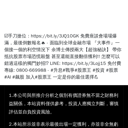
☑️手刀搶位：https://bit.ly/3JQ1OGK 免費座談會場場爆
滿，最後倒數報名🔥 - 面臨到全球金融市場 『大事件』一
個接一個的利空情況下 余博士傳授兩大【超強秘訣】 帶你
抵抗股票市場恐慌殺盤 甚至還能直接翻倍獲利!! 怎麼可以
錯過這樣的獨門妙招⁉ LINE: https://bit.ly/3Lojj15 免付費
專線: 0800-669988 - #升息#戰爭#股票王 #投資 #股票
#AI #飆股 加入#股票王 一定是你的最佳選擇💪
1.本公司與所推介分析之個別有價證券無不當之財務利
益關係，本站資料僅供參考，投資人應獨立判斷，審慎
評估並自負投資風險。
2.本站所示並非表示最後出場一定獲利，亦並非全無虧