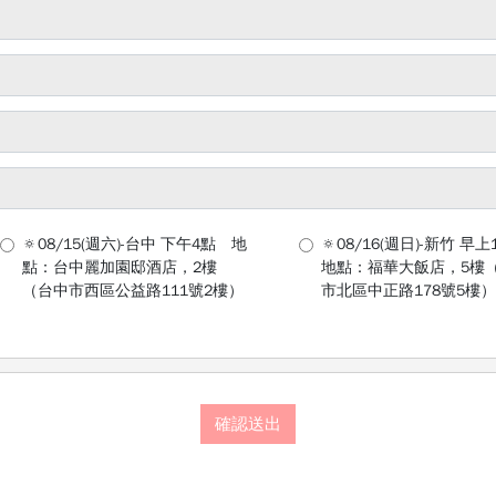
🔅08/15(週六)-台中 下午4點 地
🔅08/16(週日)-新竹 早
點：台中麗加園邸酒店，2樓
地點：福華大飯店，5樓
（台中市西區公益路111號2樓）
市北區中正路178號5樓）
確認送出