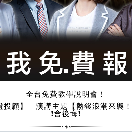
全台免費教學說明會！
認證投顧】 演講主題【熱錢浪潮來襲
❗會後悔❗