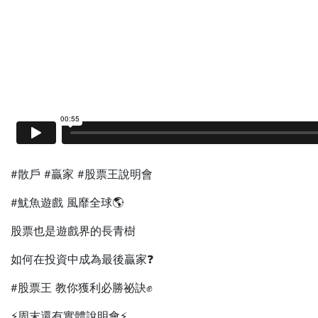
#散戶 #贏家 #股票王說明會
#魷魚遊戲 風靡全球🌎
股票也是遊戲界的長青樹
如何在投資中成為最後贏家❓
#股票王 教你獲利必勝祕訣✊️
⚡️周末還有實體說明會⚡️