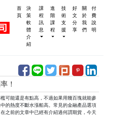
首
決
課
進
技
好
關
付
頁
策
程
階
術
文
於
費
軟
訊
課
支
分
我
說
體
息
程
援
享
們
明
介
紹
酬率！
檻可能還是有點高，不過如果用幾百塊就能參
場中的熱度不斷水漲船高。常見的金融產品選項
，在之前的文章中已經有介紹過何謂期貨，今天