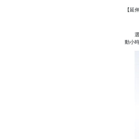
【延
選擇
動小