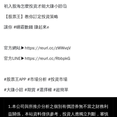
初入股海怎麼投資才能大賺小賠🤔
【股票王】教你訂定投資策略
讓你 #睏霸數錢 賺起來✊
⠀⠀
官方網站▶
https://reurl.cc/zWWvqV
官方LINE▶
https://reurl.cc/RbbpkG
⠀⠀
#股票王APP #市場分析 #投資市場
#大賺小賠 #期貨 #選擇權 #超簡單
1.本公司與所推介分析之個別有價證券無不當之財務利
益關係，本站資料僅供參考，投資人應獨立判斷，審慎