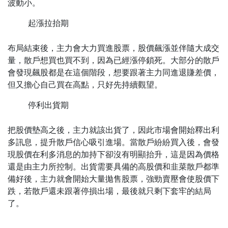
波動小。
起漲拉抬期
布局結束後，主力會大力買進股票，股價飆漲並伴隨大成交
量，散戶想買也買不到，因為已經漲停鎖死。大部分的散戶
會發現飆股都是在這個階段，想要跟著主力同進退賺差價，
但又擔心自己買在高點，只好先持續觀望。
停利出貨期
把股價墊高之後，主力就該出貨了，因此市場會開始釋出利
多訊息，提升散戶信心吸引進場。當散戶紛紛買入後，會發
現股價在利多消息的加持下卻沒有明顯抬升，這是因為價格
還是由主力所控制。出貨需要具備的高股價和韭菜散戶都準
備好後，主力就會開始大量拋售股票，強勁賣壓會使股價下
跌，若散戶還未跟著停損出場，最後就只剩下套牢的結局
了。