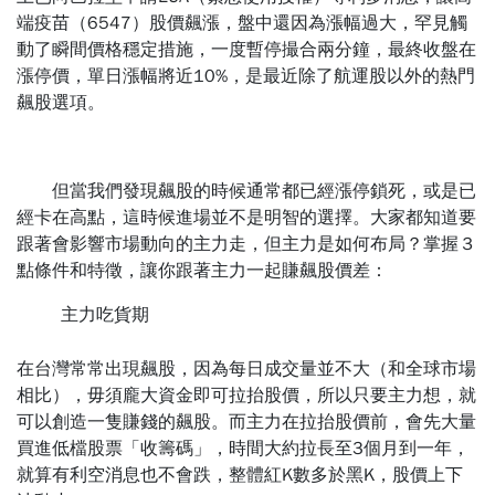
端疫苗（6547）股價飆漲，盤中還因為漲幅過大，罕見觸
動了瞬間價格穩定措施，一度暫停撮合兩分鐘，最終收盤在
漲停價，單日漲幅將近10%，是最近除了航運股以外的熱門
飆股選項。
但當我們發現飆股的時候通常都已經漲停鎖死，或是已
經卡在高點，這時候進場並不是明智的選擇。大家都知道要
跟著會影響市場動向的主力走，但主力是如何布局？掌握３
點條件和特徵，讓你跟著主力一起賺飆股價差：
主力吃貨期
在台灣常常出現飆股，因為每日成交量並不大（和全球市場
相比），毋須龐大資金即可拉抬股價，所以只要主力想，就
可以創造一隻賺錢的飆股。而主力在拉抬股價前，會先大量
買進低檔股票「收籌碼」，時間大約拉長至3個月到一年，
就算有利空消息也不會跌，整體紅K數多於黑K，股價上下