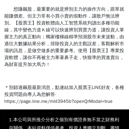
想賺飆股，最重要的就是辨別主力的操作方向，跟單就
能賺價差。但主力常有小買小賣的假動作，讓散戶無法辨
別。【股票王】投資軟體由人工智慧系統判讀出多種功能
線，其中變色力道Ｋ線可以快速辨別買賣力道，讓投資人掌
握主力的真正動向；獨家樓梯線精準預測股市未來波動，由
過往大數據結果分析，排除投資人的主觀誤差，客觀解析市
場的訊息，是做空做多的重要參考。使用【股票王】專業投
資軟體，讓你不再被主力牽著鼻子走，快狠準的買進賣出，
為財富提升加大馬力！
＊別錯過飆股最新消息，點連結加入股票王LINE好友，各種
投資問題由專人為您解答-
https://page.line.me/mld3945b?openQrModal=true
1.本公司與所推介分析之個別有價證券無不當之財務利
益關係，本站資料僅供參考，投資人應獨立判斷，審慎