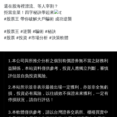
⠀⠀
還在股海裡漂流、等人宰割？
拒當韭菜！四字秘訣學起來
#股票王 帶你破解大戶騙術 成功逆襲
⠀⠀
#股票王
#逆襲
#騙術
#秘訣
#股票
#投資
#市場分析
#決策軟體
1.本公司與所推介分析之個別有價證券無不當之財務利
益關係，本站資料僅供參考，投資人應獨立判斷，審慎
評估並自負投資風險。
2.本站所示並非表示最後出場一定獲利，亦並非全無虧
損，投資必有風險，以往績效不保證未來獲利，一定有
停損狀況，請自行評估！
3.本軟體僅供參考，請以台灣證券交易所、櫃檯買賣中