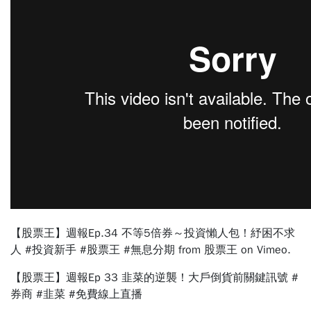
【股票王】週報Ep.34 不等5倍券～投資懶人包！紓困不求
人 #投資新手 #股票王 #無息分期
from
股票王
on
Vimeo
.
【股票王】週報Ep 33 韭菜的逆襲！大戶倒貨前關鍵訊號
#
券商
#韭菜
#免費線上直播