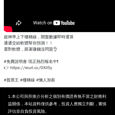
超神準上下樓梯線，開盤數據即時運算
通通交給軟體幫你預測！！
選對軟體，跟著賺錢沒問題👌
⠀⠀
#免費說明會 現正熱烈報名中❗
👉 https://reurl.cc/OXll5y
⠀⠀
#股票王 #樓梯線 #懶人加薪
1.本公司與所推介分析之個別有價證券無不當之財務利
益關係，本站資料僅供參考，投資人應獨立判斷，審慎
評估並自負投資風險。